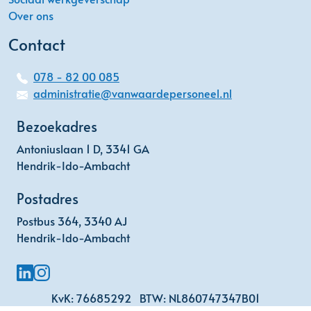
Over ons
Contact
078 - 82 00 085
administratie@vanwaardepersoneel.nl
Bezoekadres
Antoniuslaan 1 D, 3341 GA
Hendrik-Ido-Ambacht
Postadres
Postbus 364, 3340 AJ
Hendrik-Ido-Ambacht
KvK: 76685292
BTW: NL860747347B01