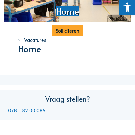
Toolb
Home
Solliciteren
Vacatures
Home
Vraag stellen?
078 - 82 00 085