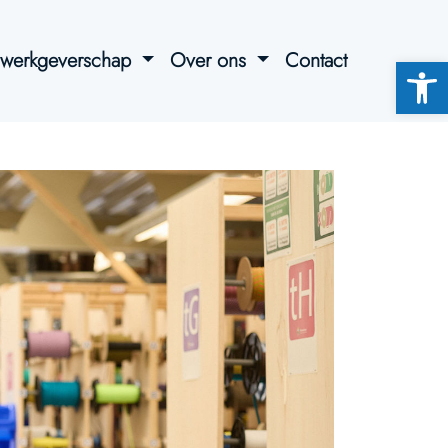
l werkgeverschap
Over ons
Contact
Toolb