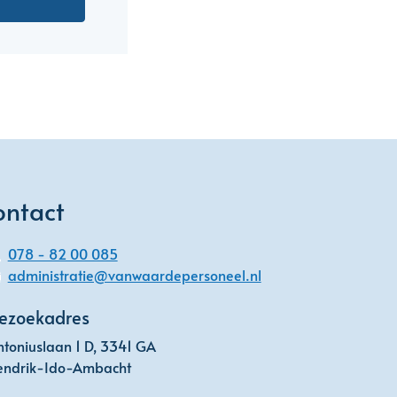
ontact
078 - 82 00 085
administratie@vanwaardepersoneel.nl
ezoekadres
toniuslaan 1 D, 3341 GA
endrik-Ido-Ambacht