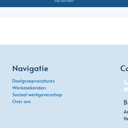
Navigatie
C
Doelgroepvacatures
Werkzoekenden
Sociaal werkgeverschap
Over ons
B
An
H