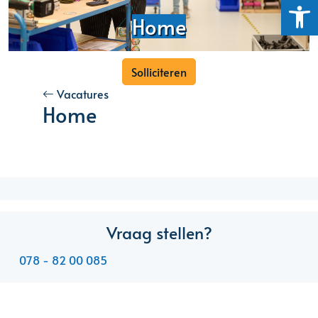
Toolb
Home
Solliciteren
Vacatures
Home
Vraag stellen?
078 - 82 00 085