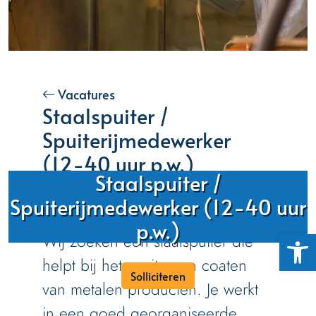
Vacatures
Staalspuiter /
Spuiterijmedewerker
(12-40 uur p.w.)
Staalspuiter /
Hou jij van praktisch werk en wil
Spuiterijmedewerker (12-40 uur
je aan de slag in een werkplaats?
p.w.)
Toolb
Wij zoeken een staalspuiter die
helpt bij het spuiten en coaten
Solliciteren
van metalen producten. Je werkt
in een goed georganiseerde