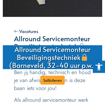
Vacatures
Allround Servicemonteur
Beveiligingstechniek
Allround Servicemonteur
(Barneveld, 32-40 uur
Beveiligingstechniek
Toolb
p.w.)
(Barneveld, 32-40 uur p.w.)
Ben jij handig, technisch en houd
je van afwisseling? Dan is deze
Solliciteren
baan iets voor jou!
Als allround servicemonteur werk