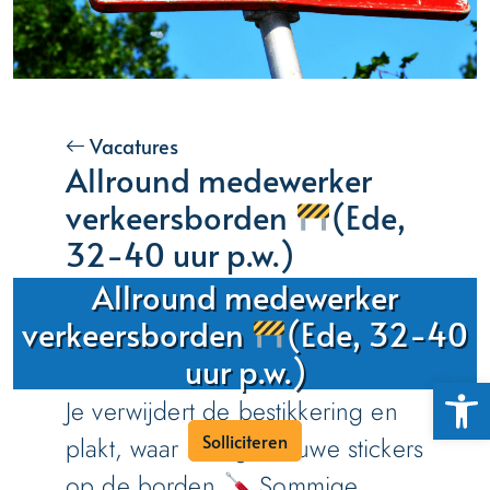
Vacatures
Allround medewerker
verkeersborden
(Ede,
32-40 uur p.w.)
Allround medewerker
In deze functie ga jij
verkeersborden
(Ede, 32-40
verschillende soorten
uur p.w.)
verkeersborden uit elkaar halen.
Toolb
Je verwijdert de bestikkering en
Solliciteren
plakt, waar nodig, nieuwe stickers
op de borden.
Sommige